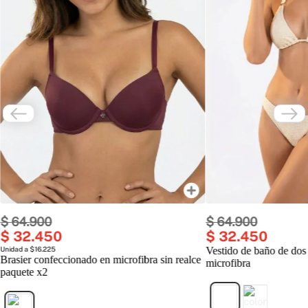
$
64
.
900
$
64
.
900
$
32
.
450
$
32
.
450
Unidad a $16.225
Vestido de baño de dos
Brasier confeccionado en microfibra sin realce
microfibra
paquete x2