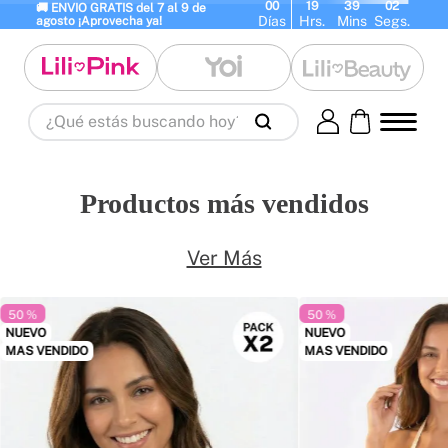
00
19
39
00
🚚 ENVIO GRATIS del 7 al 9 de 
Días
Hrs.
Mins
Segs.
agosto ¡Aprovecha ya!
¿Qué estás buscando hoy?
Términos Más Buscados
1
.
panty
2
.
brasier
3
.
vestidos baño
Productos más vendidos
4
.
termo
5
.
splashs
6
.
body
7
.
perfumes
8
.
perfume
9
.
termos
Ver Más
10
.
maletas
50 %
50 %
NUEVO
NUEVO
MAS VENDIDO
MAS VENDIDO