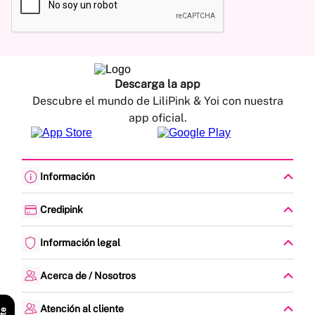
Descarga la app
Descubre el mundo de LiliPink & Yoi con nuestra
app oficial.
Información
Cambios y devoluciones
Política de envíos
Credipink
Guía de Tallas
Credipink
Centro de Ayuda
Paga aquí tu Credi-Pink
Información legal
Preguntas frecuentes
Actualización de datos
Actividades legales y promociones
Formato PQRSF
Política de tratamiento de datos personales
Acerca de / Nosotros
Encuesta de Satisfacción
Denuncias - Línea Ética
¿Quiénes somos?
Mapa del sitio
Nuestras tiendas
Atención al cliente