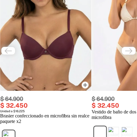
$
64
.
900
$
64
.
900
$
32
.
450
$
32
.
450
Unidad a $16.225
Vestido de baño de dos
Brasier confeccionado en microfibra sin realce
microfibra
paquete x2