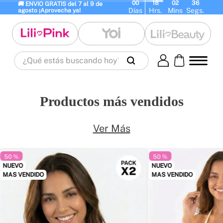
00
18
02
36
🚚 ENVIO GRATIS del 7 al 9 de 
Días
Hrs.
Mins
Segs.
agosto ¡Aprovecha ya!
¿Qué estás buscando hoy?
Términos Más Buscados
1
.
panty
2
.
brasier
3
.
vestidos baño
Productos más vendidos
4
.
termo
5
.
splashs
6
.
body
7
.
perfumes
8
.
perfume
9
.
termos
Ver Más
10
.
maletas
50 %
50 %
NUEVO
NUEVO
MAS VENDIDO
MAS VENDIDO