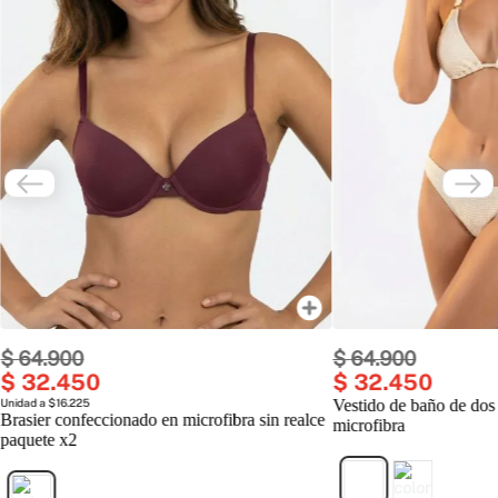
$
64
.
900
$
64
.
900
$
32
.
450
$
32
.
450
Unidad a $16.225
Vestido de baño de dos
Brasier confeccionado en microfibra sin realce
microfibra
paquete x2