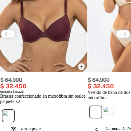
$
64
.
900
$
64
.
900
$
32
.
450
$
32
.
450
Unidad a $16.225
Vestido de baño de dos
Brasier confeccionado en microfibra sin realce
microfibra
paquete x2
Envío gratis
Garantía de di