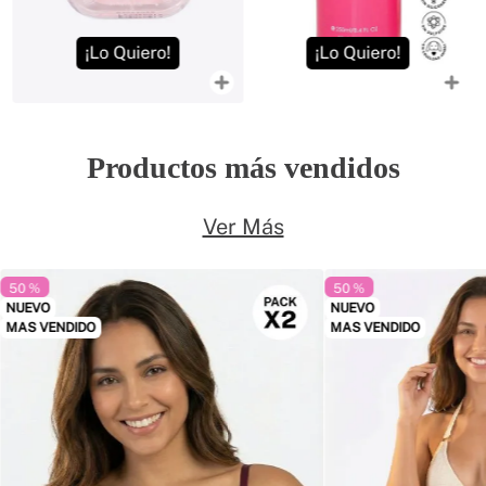
iero!
¡Lo Quiero!
¡Lo Quier
Productos más vendidos
Ver Más
50 %
50 %
NUEVO
NUEVO
MAS VENDIDO
MAS VENDIDO