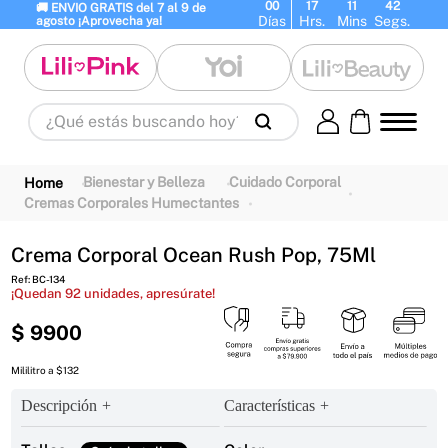
00
17
11
42
🚚 ENVIO GRATIS del 7 al 9 de 
Días
Hrs.
Mins
Segs.
agosto ¡Aprovecha ya!
¿Qué estás buscando hoy?
Términos Más Buscados
1
.
panty
2
.
brasier
3
.
vestidos baño
Bienestar y Belleza
Cuidado Corporal
Cremas Corporales Humectantes
4
.
termo
5
.
splashs
6
.
body
7
.
perfumes
8
.
perfume
9
.
termos
Crema Corporal Ocean Rush Pop, 75Ml
Ref
:
BC-134
10
.
maletas
¡Quedan
92
unidades, apresúrate!
$
9900
Mililitro a $132
Descripción
Características