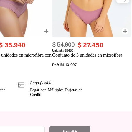
$
35
.
940
$
54
.
900
$
27
.
450
Unidad a $9150
 unidades en microfibra con
Conjunto de 3 unidades en microfibra
Ref
:
IM110-007
Pago flexible
mana
Pagar con Múltiples Tarjetas de
Crédito
Suscribir