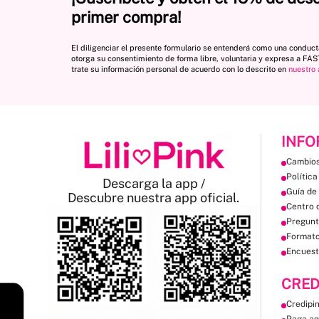
primer compra!
El diligenciar el presente formulario se entenderá como una conduc
otorga su consentimiento de forma libre, voluntaria y expresa a FA
trate su información personal de acuerdo con lo descrito en
nuestro 
INFO
Cambios
Política
Descarga la app /
Guía de 
Descubre nuestra app oficial.
Centro 
Pregunt
Format
Encuest
CRED
Credipi