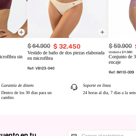
$
64
.
900
$
32
.
450
$
59
.
900
Vestido de baño de dos piezas elaborada
Unidad a $11.980
crofibra sin
Conjunto de 3
en microfibra
encaje
Ref
:
VB123-040
Ref
:
IM110-009
Garantía de dinero
Soporte en línea
Dentro de los 30 días para un
24 horas al día, 7 días a la se
cambio.
cuento en tu