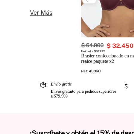
Ver Más
$
64
.
900
$
32
.
450
Unidad a $16.225
Brasier confeccionado en mi
realce paquete x2
Ref
:
4306D
Envío gratis
Envío gratuito para pedidos superiores
a $79.900
¡Suscríbete y obtén el 15% de des