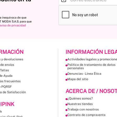
ta inequívoca de que
ST MODA S.A.S. para que
aviso de privacidad
RMACIÓN
INFORMACIÓN LEG
 y devoluciones
Actividades legales y promocion
 de envíos
Política de tratamiento de datos
personales
Tallas
Denuncias - Línea Ética
de Ayuda
Mapa del sitio
as frecuentes
o PQRSF
ACERCA DE / NOSO
a de Satisfacción
¿Quiénes somos?
IPINK
Nuestras tiendas
Trabaja con nosotros
nk
Contrato de compraventa