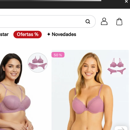
star
Ofertas %
✦ Novedades
50 %