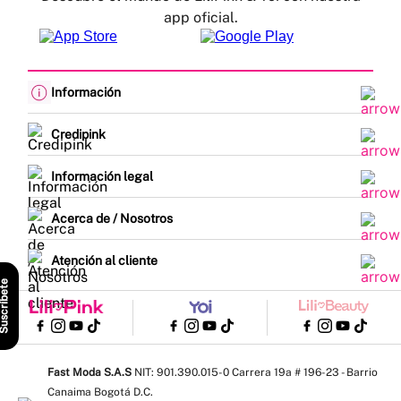
app oficial.
Información
Cambios y devoluciones
Política de envíos
Credipink
Guía de Tallas
Credipink
Centro de Ayuda
Paga aquí tu Credi-Pink
Información legal
Preguntas frecuentes
Actualización de datos
Actividades legales y promociones
Formato PQRSF
Política de tratamiento de datos personales
Acerca de / Nosotros
Encuesta de Satisfacción
Denuncias - Línea Ética
¿Quiénes somos?
Mapa del sitio
Nuestras tiendas
Atención al cliente
Trabaja con nosotros
Lunes a viernes: 8:00 am a 5:00 pm
scríbete
Contrato de compraventa
WhatsApp y llamadas: 310 575 6438
Escríbenos: servicioalcliente@fastmoda.com.co
Línea Cartera: 324 100 0017 │ Ext: 1011 - 1019 - 1020 - 1003
Notificaciones judiciales: Notificaciones@fastmoda.com.co
Fast Moda S.A.S
NIT: 901.390.015-0 Carrera 19a # 196-23 - Barrio
Canaima Bogotá D.C.