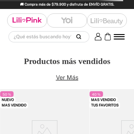
🚚 Compra más de $79.900 y disfruta de ENVÍO GRATIS.
¿Qué estás buscando hoy?
Términos Más Buscados
1
.
panty
2
.
brasier
3
.
vestidos baño
Productos más vendidos
4
.
termo
5
.
splashs
6
.
body
7
.
perfumes
8
.
perfume
9
.
maletas
Ver Más
10
.
termos
50 %
40 %
NUEVO
MAS VENDIDO
MAS VENDIDO
TUS FAVORITOS