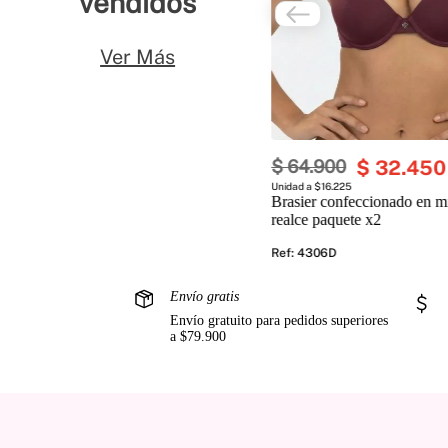
vendidos
Ver Más
$
64
.
900
$
32
.
450
Unidad a $16.225
Brasier confeccionado en mi
realce paquete x2
Ref
:
4306D
Envío gratis
Envío gratuito para pedidos superiores
a $79.900