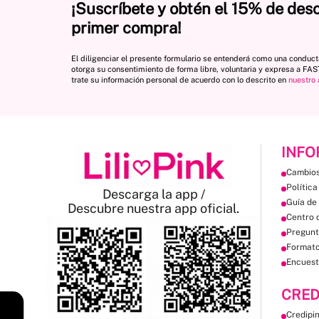
¡Suscríbete y obtén el 15% de des
primer compra!
El diligenciar el presente formulario se entenderá como una conduc
otorga su consentimiento de forma libre, voluntaria y expresa a FA
trate su información personal de acuerdo con lo descrito en
nuestro 
INFO
Cambios
Política
Descarga la app /
Guía de 
Descubre nuestra app oficial.
Centro 
Pregunt
Format
Encuest
CRED
Credipi