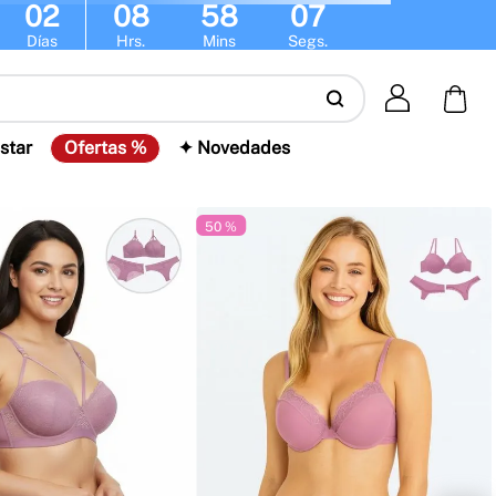
02
08
58
07
Días
Hrs.
Mins
Segs.
star
Ofertas %
✦ Novedades
50 %