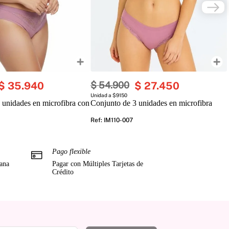
$
35
.
940
$
54
.
900
$
27
.
450
Unidad a $9150
 unidades en microfibra con
Conjunto de 3 unidades en microfibra
Ref
:
IM110-007
Pago flexible
mana
Pagar con Múltiples Tarjetas de
Crédito