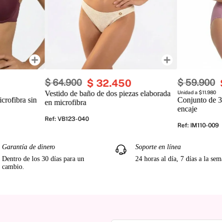
$
64
.
900
$
32
.
450
$
59
.
900
Vestido de baño de dos piezas elaborada
Unidad a $11.980
crofibra sin
Conjunto de 3
en microfibra
encaje
Ref
:
VB123-040
Ref
:
IM110-009
Garantía de dinero
Soporte en línea
Dentro de los 30 días para un
24 horas al día, 7 días a la se
cambio.