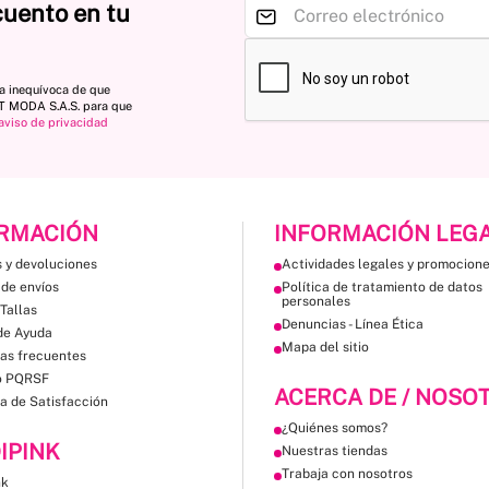
cuento en tu
ta inequívoca de que
ST MODA S.A.S. para que
aviso de privacidad
RMACIÓN
INFORMACIÓN LEG
 y devoluciones
Actividades legales y promocion
 de envíos
Política de tratamiento de datos
personales
Tallas
Denuncias - Línea Ética
de Ayuda
Mapa del sitio
as frecuentes
o PQRSF
ACERCA DE / NOSO
a de Satisfacción
¿Quiénes somos?
IPINK
Nuestras tiendas
Trabaja con nosotros
nk