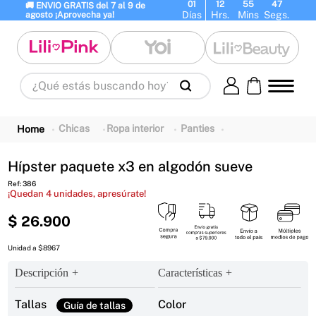
01
12
55
46
🚚 ENVIO GRATIS del 7 al 9 de 
Días
Hrs.
Mins
Segs.
agosto ¡Aprovecha ya!
¿Qué estás buscando hoy?
Términos Más Buscados
1
.
panty
2
.
brasier
3
.
vestidos baño
Chicas
Ropa interior
Panties
4
.
termo
5
.
splashs
6
.
body
Hípster paquete x3 en algodón sueve
7
.
perfumes
8
.
perfume
9
.
termos
Ref
:
386
¡Quedan
4
unidades, apresúrate!
10
.
maletas
$
26
.
900
Unidad a $8967
Descripción
Características
Tallas
Color