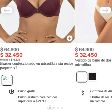
$
64
.
900
$
64
.
900
$
32
.
450
$
32
.
450
Unidad a $16.225
Vestido de baño de dos
Brasier confeccionado en microfibra sin realce
microfibra
paquete x2
Envío gratis
Garantía de di
Envío gratuito para pedidos
Dentro de los 3
superiores a $79.900
un cambio.