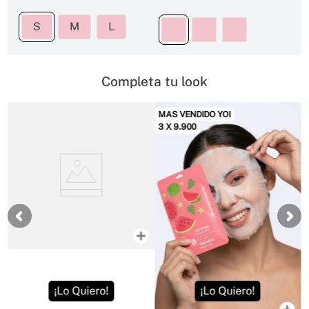
S
M
L
Completa tu look
MAS VENDIDO YOI
3 X 9.900
¡Lo Quiero!
¡Lo Quiero!