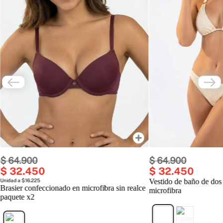
$
64
.
900
$
64
.
900
$
32
.
450
$
32
.
450
Unidad a $16.225
Vestido de baño de dos
Brasier confeccionado en microfibra sin realce
microfibra
paquete x2