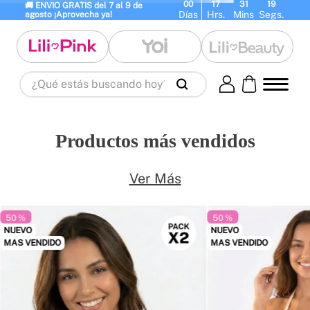
00
17
31
19
🚚 ENVIO GRATIS del 7 al 9 de 
Días
Hrs.
Mins
Segs.
agosto ¡Aprovecha ya!
¿Qué estás buscando hoy?
Términos Más Buscados
1
.
panty
2
.
brasier
3
.
vestidos baño
Productos más vendidos
4
.
termo
5
.
splashs
6
.
body
7
.
perfumes
8
.
perfume
9
.
termos
Ver Más
10
.
maletas
50 %
50 %
NUEVO
NUEVO
MAS VENDIDO
MAS VENDIDO