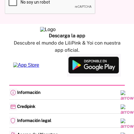
Descarga la app
Descubre el mundo de LiliPink & Yoi con nuestra
app oficial.
Información
Cambios y devoluciones
Política de envíos
Credipink
Guía de Tallas
Credipink
Centro de Ayuda
Paga aquí tu Credi-Pink
Información legal
Preguntas frecuentes
Actualización de datos
Actividades legales y promociones
Formato PQRSF
Política de tratamiento de datos personales