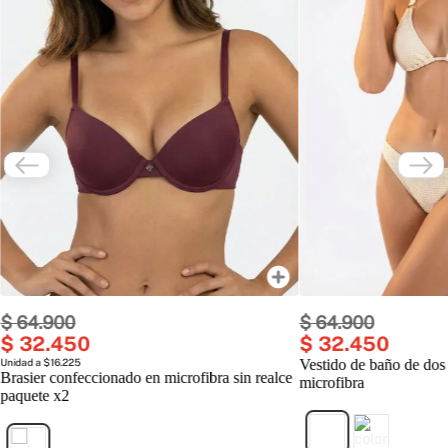
$
64
.
900
$
64
.
900
$
32
.
450
$
32
.
450
Unidad a $16.225
Vestido de baño de dos
Brasier confeccionado en microfibra sin realce
microfibra
paquete x2