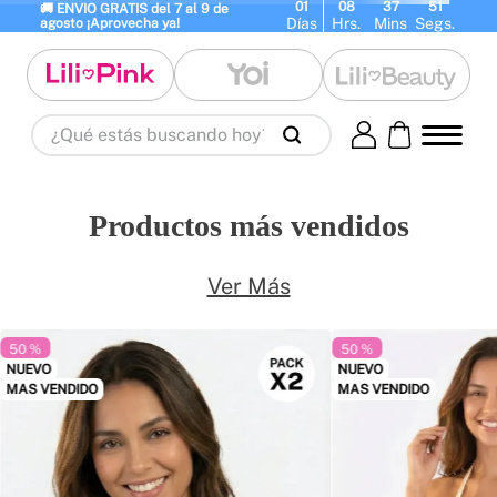
01
08
37
50
🚚 ENVIO GRATIS del 7 al 9 de 
Días
Hrs.
Mins
Segs.
agosto ¡Aprovecha ya!
¿Qué estás buscando hoy?
Términos Más Buscados
1
.
panty
2
.
brasier
3
.
vestidos baño
Productos más vendidos
4
.
termo
5
.
splashs
6
.
body
7
.
perfumes
8
.
perfume
9
.
termos
Ver Más
10
.
maletas
50 %
50 %
NUEVO
NUEVO
MAS VENDIDO
MAS VENDIDO