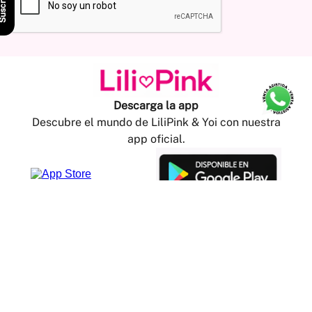
scríbete
Descarga la app
Descubre el mundo de LiliPink & Yoi con nuestra
app oficial.
Información
Cambios y devoluciones
Política de envíos
Credipink
Guía de Tallas
Credipink
Centro de Ayuda
Paga aquí tu Credi-Pink
Información legal
Preguntas frecuentes