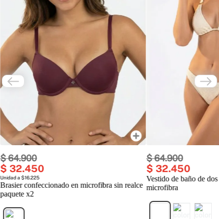
$
64
.
900
$
64
.
900
$
32
.
450
$
32
.
450
Unidad a $16.225
Vestido de baño de dos
Brasier confeccionado en microfibra sin realce
microfibra
paquete x2